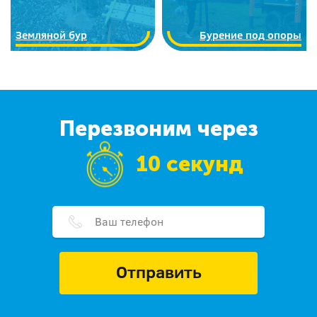
Земляной бур
Бурение под опоры
Перезвоним через
10 секунд
Отправить