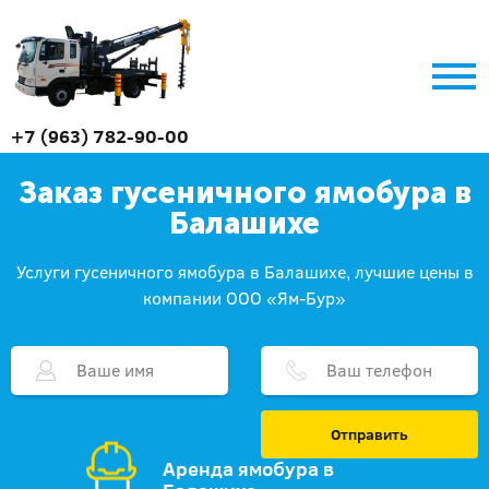
+7 (963) 782-90-00
Заказ гусеничного ямобура в
Балашихе
Услуги гусеничного ямобура в Балашихе, лучшие цены в
компании ООО «Ям-Бур»
Отправить
Аренда ямобура в