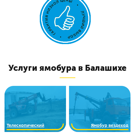
Услуги ямобура в Балашихе
Телескопический
Ямобур вездеход